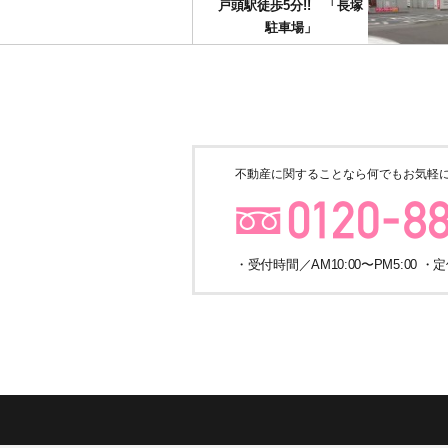
戸頭駅徒歩5分!! 「長塚
駐車場」
月極駐車場
不動産に関することなら
何でもお気軽
守谷市けやき台 ふれあ
い道路沿い 「染谷駐車
場」
・受付時間／AM10:00〜PM5:00 
月極駐車場
JR常磐線「取手」駅東口
から徒歩13分 全16台分
の月極駐車場！！