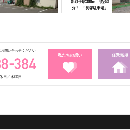
新取手駅300m 徒歩3
分!! 「長塚駐車場」
月極駐車場
にお問い合わせください
★TX守谷駅 徒歩4分!!月
私たちの想い
任意売却
極駐車場 「守谷中央駐
車場」
・定休日／水曜日
月極駐車場
JR常磐線「取手」駅東口
から徒歩12分 全22台分
の舗装駐車場！！