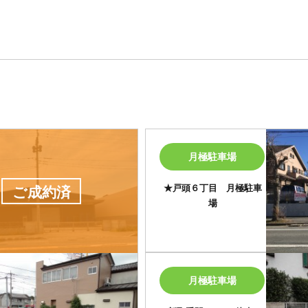
月極駐車場
★戸頭６丁目 月極駐車
ご成約済
場
月極駐車場