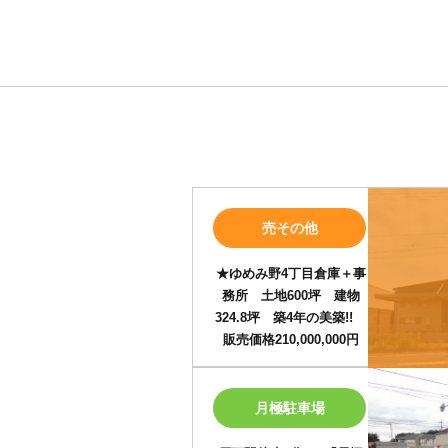
売その他
★ゆめみ野4丁目倉庫＋事
務所 土地600坪 建物
324.8坪 築4年の美築!!
販売価格210,000,000円
月極駐車場