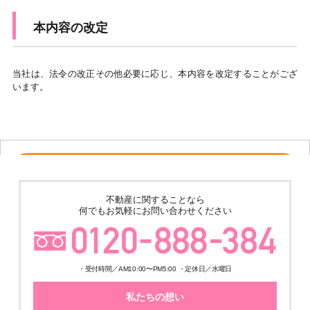
本内容の改定
当社は、法令の改正その他必要に応じ、本内容を改定することがござ
います。
売その他
★ゆめみ野4丁目倉庫＋事務所 土地600坪 建物324.8坪 築4年の美
不動産に関することなら
築!! 販売価格210,000,000円
何でもお気軽にお問い合わせください
・受付時間／AM10:00〜PM5:00 ・定休日／水曜日
私たちの想い
ご成約済