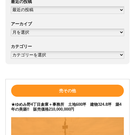
最近の投稿
アーカイブ
ア
ー
カ
イ
ブ
カテゴリー
カ
テ
ゴ
リ
ー
売その他
★ゆめみ野4丁目倉庫＋事務所 土地600坪 建物324.8坪 築4
年の美築!! 販売価格210,000,000円