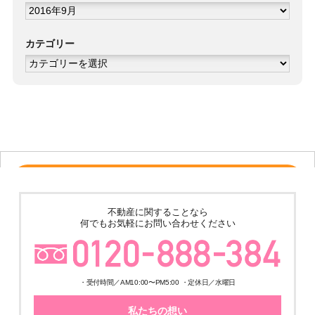
ア
ー
カ
イ
ブ
カテゴリー
カ
テ
ゴ
リ
ー
売その他
★ゆめみ野4丁目倉庫＋事務所 土地600坪 建物324.8坪 築4年の美
不動産に関することなら
築!! 販売価格210,000,000円
何でもお気軽にお問い合わせください
・受付時間／AM10:00〜PM5:00 ・定休日／水曜日
私たちの想い