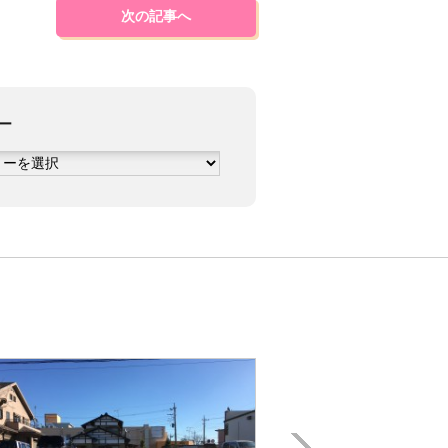
次の記事へ
ー
Next
月極駐車場
戸頭駅徒歩5分!! 「長塚