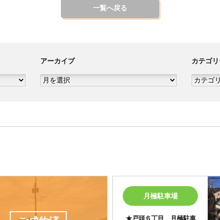
一覧へ戻る
アーカイブ
カテゴリ
ア
カ
ー
テ
カ
ゴ
イ
リ
ブ
ー
月極駐車場
★戸頭６丁目 月極駐車