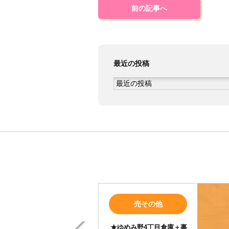
前の記事へ
最近の投稿
Prev
売その他
★ゆめみ野4丁目倉庫＋事