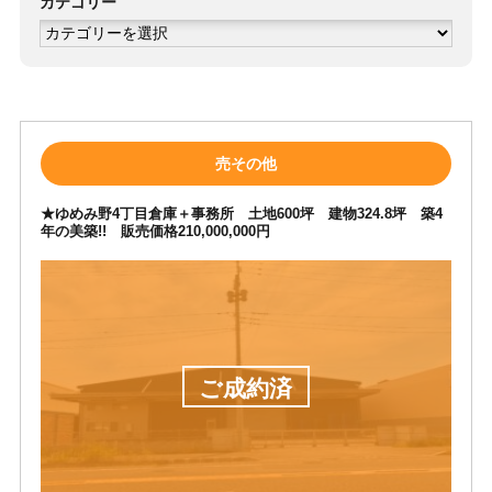
カテゴリー
カ
テ
ゴ
リ
ー
売その他
★ゆめみ野4丁目倉庫＋事務所 土地600坪 建物324.8坪 築4
年の美築!! 販売価格210,000,000円
ご成約済