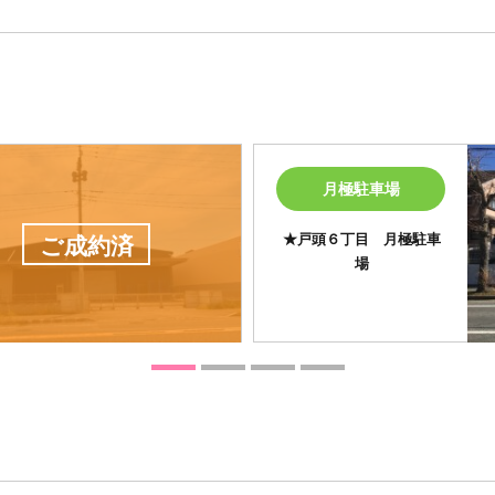
月極駐車場
★戸頭６丁目 月極駐車
ご成約済
場