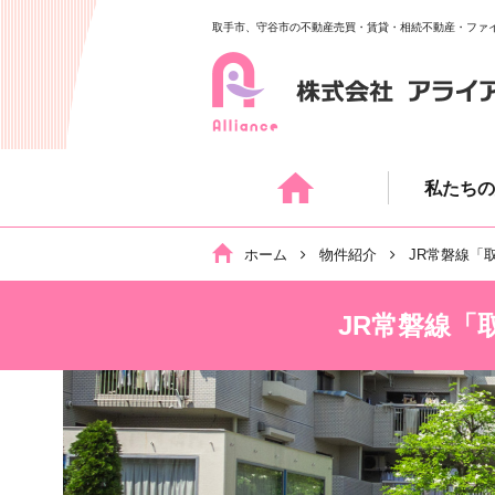
取手市、守谷市の不動産売買・賃貸・相続不動産・ファ
Skip
to
content
私たちの
ホーム
物件紹介
JR常磐線「
JR常磐線「