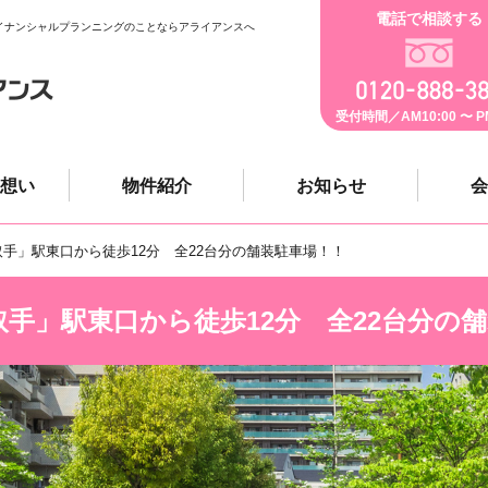
電話で相談する
イナンシャルプランニングのことならアライアンスへ
受付時間／AM10:00 〜 PM
想い
物件紹介
お知らせ
会
取手」駅東口から徒歩12分 全22台分の舗装駐車場！！
取手」駅東口から徒歩12分 全22台分の