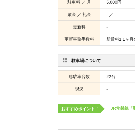
駐車料 ／ 月
5,000円
敷金 ／ 礼金
- ／ -
更新料
-
更新事務手数料
新賃料1.1ヶ月
駐車場について
総駐車台数
22台
現況
-
JR常磐線「
おすすめポイント！