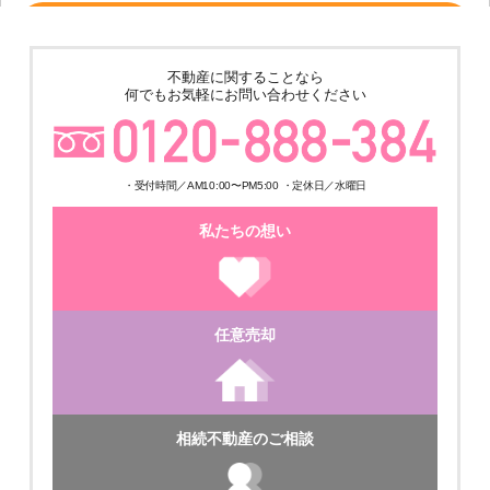
売その他
★ゆめみ野4丁目倉庫＋事務所 土地600坪 建物324.8坪 築4年の美
不動産に関することなら
築!! 販売価格210,000,000円
何でもお気軽にお問い合わせください
・受付時間／AM10:00〜PM5:00 ・定休日／水曜日
私たちの想い
ご成約済
任意売却
月極駐車場
相続不動産のご相談
★戸頭６丁目 月極駐車場