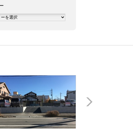
ー
Next
月極駐車場
戸頭駅徒歩5分!! 「長塚
駐車場」