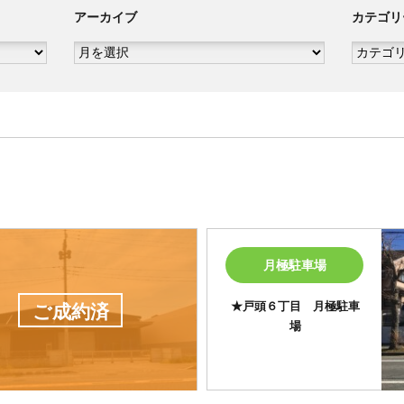
アーカイブ
カテゴリ
ア
カ
ー
テ
カ
ゴ
イ
リ
ブ
ー
月極駐車場
★戸頭６丁目 月極駐車
ご成約済
場