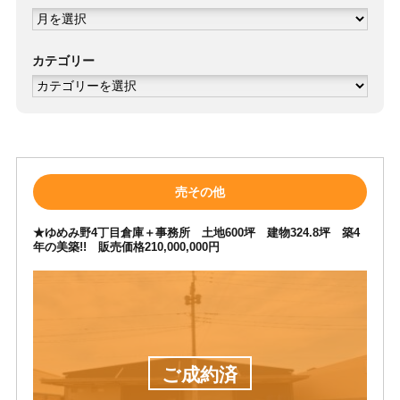
ア
ー
カ
イ
ブ
カテゴリー
カ
テ
ゴ
リ
ー
売その他
★ゆめみ野4丁目倉庫＋事務所 土地600坪 建物324.8坪 築4
年の美築!! 販売価格210,000,000円
ご成約済