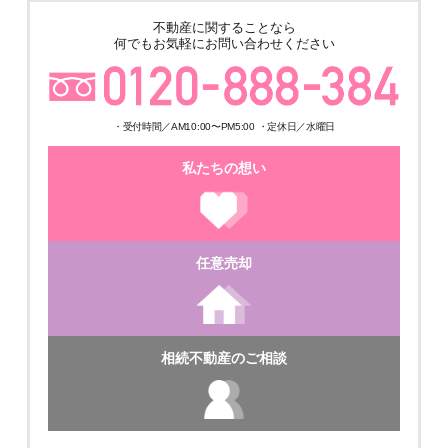
★ゆめみ野4丁目倉庫＋事務所 土地600坪 建物324.8坪 築4年の美
不動産に関することなら
築!! 販売価格210,000,000円
何でもお気軽にお問い合わせください
・受付時間／AM10:00〜PM5:00 ・定休日／水曜日
私たちの想い
ご成約済
任意売却
月極駐車場
相続不動産のご相談
★戸頭６丁目 月極駐車場