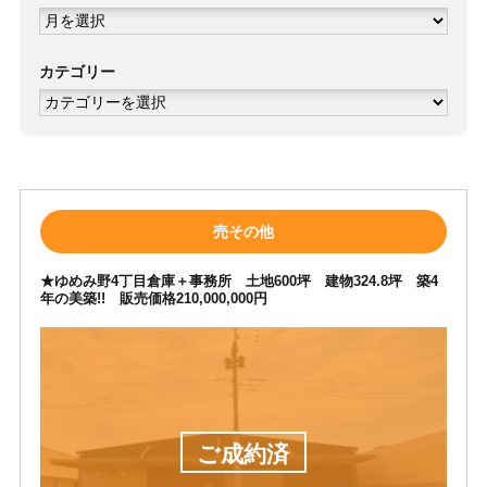
ア
ー
カ
イ
ブ
カテゴリー
カ
テ
ゴ
リ
ー
売その他
★ゆめみ野4丁目倉庫＋事務所 土地600坪 建物324.8坪 築4
年の美築!! 販売価格210,000,000円
ご成約済