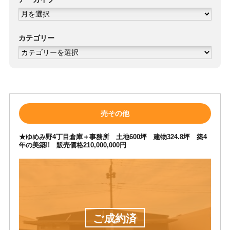
ア
ー
カ
イ
ブ
カテゴリー
カ
テ
ゴ
リ
ー
売その他
★ゆめみ野4丁目倉庫＋事務所 土地600坪 建物324.8坪 築4
年の美築!! 販売価格210,000,000円
ご成約済