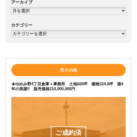
アーカイブ
ア
ー
カ
イ
ブ
カテゴリー
カ
テ
ゴ
リ
ー
売その他
★ゆめみ野4丁目倉庫＋事務所 土地600坪 建物324.8坪 築4
年の美築!! 販売価格210,000,000円
ご成約済