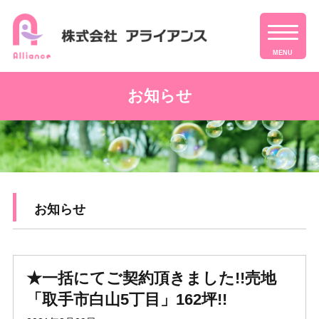
MENU
お知らせ
お知らせ
★一括にてご契約頂きました!!売地
「取手市白山5丁目」162坪!!