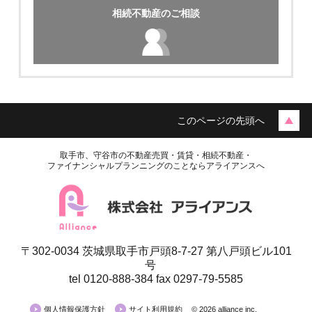
月極駐車場
相続不動産のご相談
★戸頭６丁目 月極駐車場
このページの先頭へ
取手市、守谷市の不動産売買・賃貸・相続不動産・
ファイナンシャルプランニングのことならアライアンスへ
〒302-0034 茨城県取手市戸頭8-7-27 第八戸頭ビル101
月極駐車場
号
tel 0120-888-384 fax 0297-79-5585
戸頭駅徒歩5分!! 「長塚駐車場」
個人情報保護方針
サイト利用規約
© 2026 alliance inc.