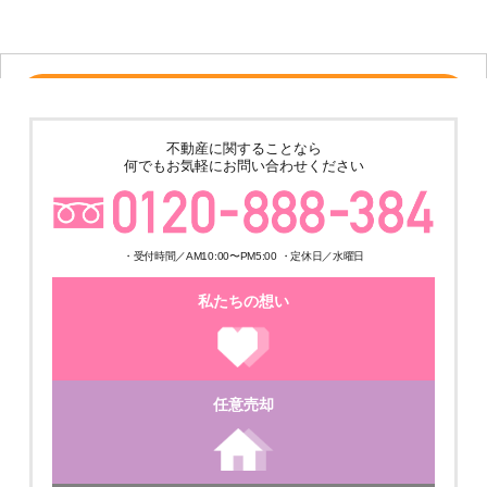
ー
売その他
★ゆめみ野4丁目倉庫＋事務所 土地600坪 建物324.8坪 築4年の美
不動産に関することなら
築!! 販売価格210,000,000円
何でもお気軽にお問い合わせください
・受付時間／AM10:00〜PM5:00 ・定休日／水曜日
私たちの想い
ご成約済
任意売却