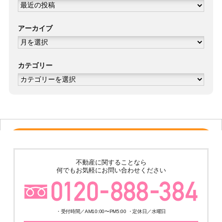
アーカイブ
ア
ー
カ
イ
ブ
カテゴリー
カ
テ
ゴ
リ
ー
売その他
★ゆめみ野4丁目倉庫＋事務所 土地600坪 建物324.8坪 築4年の美
不動産に関することなら
築!! 販売価格210,000,000円
何でもお気軽にお問い合わせください
・受付時間／AM10:00〜PM5:00 ・定休日／水曜日