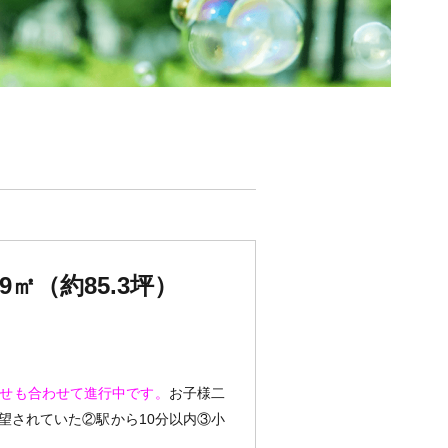
㎡（約85.3坪）
合わせも合わせて進行中です。
お子様二
望されていた②駅から10分以内③小