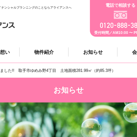
電話で相談する
イナンシャルプランニングのことならアライアンスへ
受付時間／AM10:00 〜 PM
想い
物件紹介
お知らせ
会
した!! 取手市ゆめみ野4丁目 土地面積281.99㎡（約85.3坪）
お知らせ