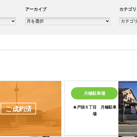
アーカイブ
カテゴリ
ア
カ
ー
テ
カ
ゴ
イ
リ
ブ
ー
月極駐車場
★戸頭６丁目 月極駐車
ご成約済
場