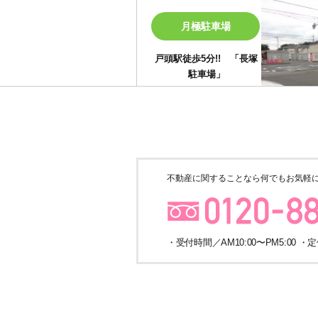
月極駐車場
戸頭駅徒歩5分!! 「長塚
駐車場」
月極駐車場
不動産に関することなら
何でもお気軽
守谷市けやき台 ふれあ
い道路沿い 「染谷駐車
場」
・受付時間／AM10:00〜PM5:00 
月極駐車場
JR常磐線「取手」駅東口