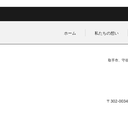
から徒歩13分 全16台分
の月極駐車場！！
ホーム
私たちの想い
取手市、守
〒302-00