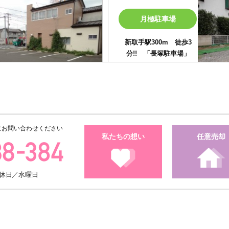
月極駐車場
新取手駅300m 徒歩3
分!! 「長塚駐車場」
月極駐車場
にお問い合わせください
★TX守谷駅 徒歩4分!!月
私たちの想い
任意売却
極駐車場 「守谷中央駐
車場」
・定休日／水曜日
月極駐車場
JR常磐線「取手」駅東口